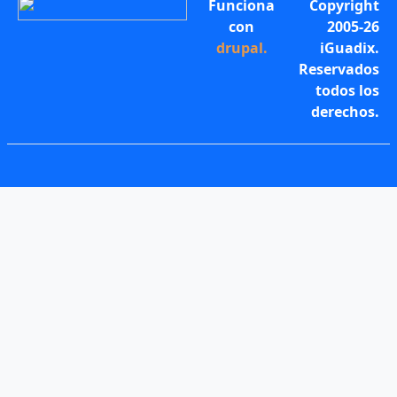
Funciona
Copyright
con
2005-26
drupal
.
iGuadix.
Reservados
todos los
derechos.