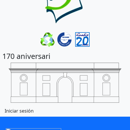
170 aniversari
Menú de cuenta de usuario
Iniciar sesión