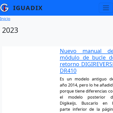
Pasar al contenido principal
IGUADIX
Ruta de navegación
Inicio
2023
Nuevo manual de
módulo de bucle d
retorno DIGIREVERS
DR410
Es un modelo antiguo de
año 2014, pero lo he añadi
porque tiene diferencias c
el modelo posterior d
Digikeijs. Buscarlo en 
parte inferior de la pági