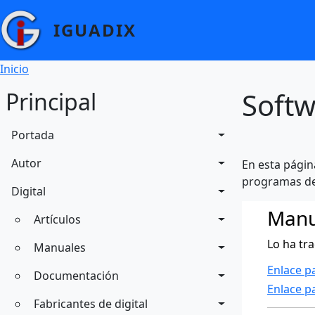
Pasar al contenido principal
IGUADIX
Ruta de navegación
Inicio
Softw
Principal
Portada
Autor
En esta págin
programas de 
Digital
Manu
Artículos
Lo ha tra
Manuales
Enlace pa
Documentación
Enlace pa
Fabricantes de digital